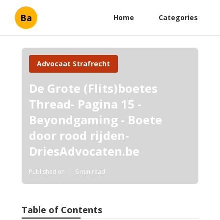
Ba
Home
Categories
Advocaat Strafrecht
De Grote (Flits)boetes
Thread- Pagina 15 -
Beyondgaming - Boete
door rood rijden-
DriesAdvocaten.be
Published en
6 min read
Table of Contents