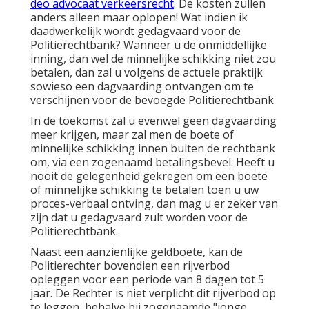
deo advocaat verkeersrecht
. De kosten zullen
anders alleen maar oplopen! Wat indien ik
daadwerkelijk wordt gedagvaard voor de
Politierechtbank? Wanneer u de onmiddellijke
inning, dan wel de minnelijke schikking niet zou
betalen, dan zal u volgens de actuele praktijk
sowieso een dagvaarding ontvangen om te
verschijnen voor de bevoegde Politierechtbank
In de toekomst zal u evenwel geen dagvaarding
meer krijgen, maar zal men de boete of
minnelijke schikking innen buiten de rechtbank
om, via een zogenaamd betalingsbevel. Heeft u
nooit de gelegenheid gekregen om een boete
of minnelijke schikking te betalen toen u uw
proces-verbaal ontving, dan mag u er zeker van
zijn dat u gedagvaard zult worden voor de
Politierechtbank.
Naast een aanzienlijke geldboete, kan de
Politierechter bovendien een rijverbod
opleggen voor een periode van 8 dagen tot 5
jaar. De Rechter is niet verplicht dit rijverbod op
te leggen, behalve bij zogenaamde "jonge