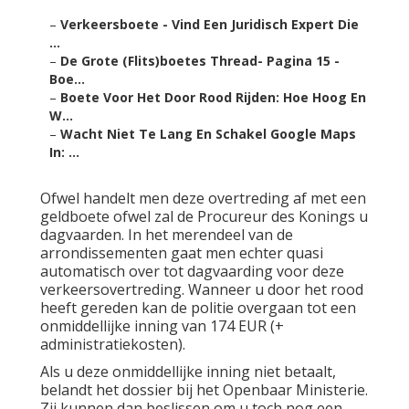
–
Verkeersboete - Vind Een Juridisch Expert Die
...
–
De Grote (Flits)boetes Thread- Pagina 15 -
Boe...
–
Boete Voor Het Door Rood Rijden: Hoe Hoog En
W...
–
Wacht Niet Te Lang En Schakel Google Maps
In: ...
Ofwel handelt men deze overtreding af met een
geldboete ofwel zal de Procureur des Konings u
dagvaarden. In het merendeel van de
arrondissementen gaat men echter quasi
automatisch over tot dagvaarding voor deze
verkeersovertreding. Wanneer u door het rood
heeft gereden kan de politie overgaan tot een
onmiddellijke inning van 174 EUR (+
administratiekosten).
Als u deze onmiddellijke inning niet betaalt,
belandt het dossier bij het Openbaar Ministerie.
Zij kunnen dan beslissen om u toch nog een