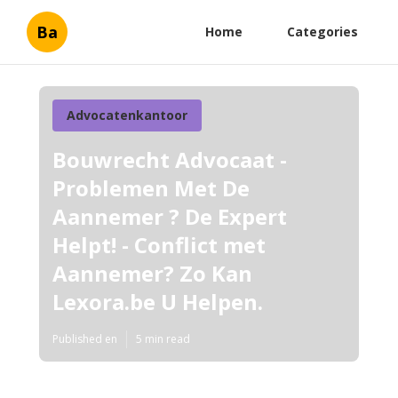
Ba
Home
Categories
Advocatenkantoor
Bouwrecht Advocaat -
Problemen Met De
Aannemer ? De Expert
Helpt! - Conflict met
Aannemer? Zo Kan
Lexora.be U Helpen.
Published en
5 min read